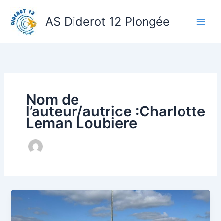
Aller
au
AS Diderot 12 Plongée
Main
contenu
Men
Nom de
l’auteur/autrice :Charlotte
Leman Loubiere