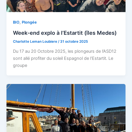
,
BIO
Plongée
Week-end explo à l’Estartit (îles Medes)
Charlotte Leman Loubiere
/
31 octobre 2025
Du 17 au 20 Octobre 2025, les plongeurs de l’ASD12
sont allé profiter du soleil Espagnol de l’Estartit. Le
groupe